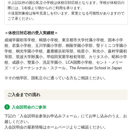
※上記以外の国公私立小学校は休校日対応校となります。学校が休校日の
際には、1名様より朝からのご利用を承ります。
※送迎対象校は毎年見直しを行います。変更となる可能性がありますので
ご了承ください。
＜休校日対応校の受入実績校＞
成城学園初等学校、桐朋小学校、東京都市大学付属小学校、国本小学
校、若葉小学校、玉川学園小学部、桐蔭学園小学部、聖ドミニコ学園小
学校、桐光学園小学校、慶應横浜初等部、暁星小、和光小、森村学園初
等部、筑波大学附属小、早稲田実業学校初等部、カリタス小、昭和小学
校、成蹊小、雙葉小、洗足学園小、LCA国際小学校、セント・メリー
ズ・インターナショナル・スクール、The American School in Japan
※その他学区、国私立小に通っている方もご相談ください。
ご入会までの流れ
入会説明会のご参加
下記の「入会説明会参加お申込みフォーム」にてお申し込みのうえ、お
越しください。
入会説明会の最新情報はホームページよりご確認ください。