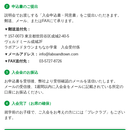
申込書のご提出
説明会でお渡しする「入会申込書・同意書」をご提出いただきます。
郵送、メール、またはFAXにて承ります。
▼郵送送付先：
〒157-0073
東京都世田谷区成城2-40-5
ヴェルドミール成城2F
ラボアンドタウンまちなか学童 入会受付係
▼メールアドレス：
info@laboandtown.com
▼FAX送付先：
03-5727-8726
入会金のお振込
お申込書を受領後、弊社より受領確認のメールを送信いたします。
メールの受信後、1週間以内に入会金をメールに記載されている所定の
口座にお振込ください。
入会完了（お席の確保）
就学前のお子様で、ご入会をお考えの方にには「プレクラブ」もござい
ます。