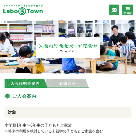
入会
メニ
ラボアンドタウン まち
説明
ュー
なか学童
会案
内・
お問
合せ
入会説明会案内・お問合せ
入会説明会案内
お問合せ
ご入会案内
対象
小学校1年生〜6年生の子どもとご家族
※将来の利用を検討している未就学の子どもとご家族を含む