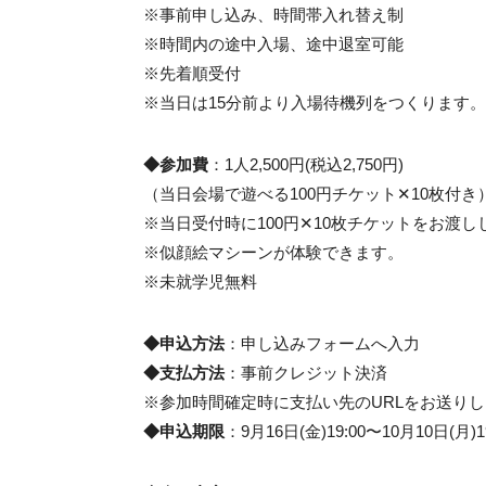
※事前申し込み、時間帯入れ替え制
※時間内の途中入場、途中退室可能
※先着順受付
※当日は15分前より入場待機列をつくります
◆参加費
：1人2,500円(税込2,750円)
（当日会場で遊べる100円チケット✕10枚付き
※当日受付時に100円✕10枚チケットをお渡し
※似顔絵マシーンが体験できます。
※未就学児無料
◆申込方法
：申し込みフォームへ入力
◆支払方法
：事前クレジット決済
※参加時間確定時に支払い先のURLをお送り
◆申込期限
：9月16日(金)19:00〜10月10日(月)1