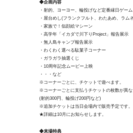
◆企画内容
・射的、ヨーヨー、輪投げなど定番縁日ゲーム
・屋台めし(フランクフルト、わたあめ、ラムネ
・家族で！似顔絵マシーン
・高学年「イカダで川下りProject」報告展示
・無人島キャンプ報告展示
・わくわく選べる駄菓子コーナー
・ガラガラ抽選くじ
・10周年記念ムービー上映
・・・など
※コーナーごとに、チケットで遊べます。
※コーナーごとに支払うチケットの枚数が異な
(射的300円、輪投げ200円など)
※追加チケットは当日会場内で販売予定です。
★詳細は10月にお知らせします。
◆来場特典