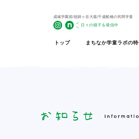
成城学園前/祖師ヶ谷大蔵/千歳船橋の民間学童
日々の様子を発信中
公式
Inst
トップ
まちなか学童ラボの特
agr
am