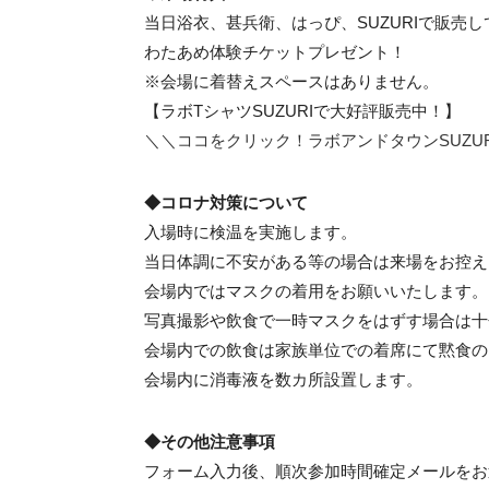
当日浴衣、甚兵衛、はっぴ、SUZURIで販売
わたあめ体験チケットプレゼント！
※会場に着替えスペースはありません。
【ラボTシャツSUZURIで大好評販売中！】
＼＼ココをクリック！ラボアンドタウンSUZU
◆コロナ対策について
入場時に検温を実施します。
当日体調に不安がある等の場合は来場をお控え
会場内ではマスクの着用をお願いいたします。
写真撮影や飲食で一時マスクをはずす場合は十
会場内での飲食は家族単位での着席にて黙食の
会場内に消毒液を数カ所設置します。
◆その他注意事項
フォーム入力後、順次参加時間確定メールをお